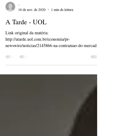
-
16 de nov. de 2020
1 min de leitura
A Tarde - UOL
Link original da matéria:
http://atarde.uol.com.br/economia/pr-
newswire/noticias/2145866-na-contramao-do-mercado-
empresas-de-recrutamento...