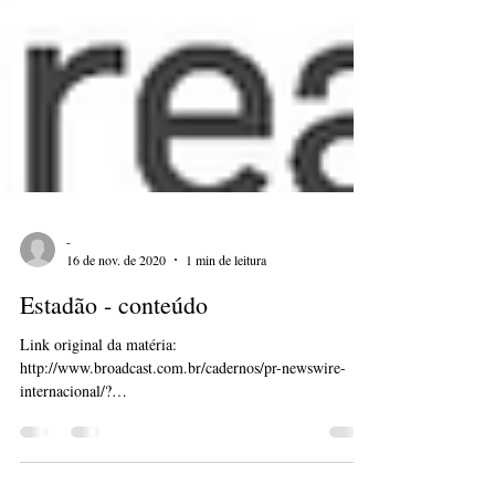
-
16 de nov. de 2020
1 min de leitura
Estadão - conteúdo
Link original da matéria:
http://www.broadcast.com.br/cadernos/pr-newswire-
internacional/?
id=UGFPNGZBNGJiM1BmZDErOXBzQ3BTZz09