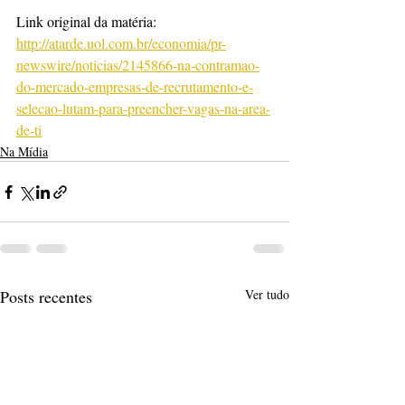
Link original da matéria: 
http://atarde.uol.com.br/economia/pr-
newswire/noticias/2145866-na-contramao-
do-mercado-empresas-de-recrutamento-e-
selecao-lutam-para-preencher-vagas-na-area-
de-ti
Na Mídia
Posts recentes
Ver tudo